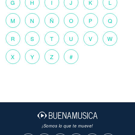
G
H
I
J
K
L
M
N
Ñ
O
P
Q
R
S
T
U
V
W
X
Y
Z
#
¡Somos lo que te mueve!