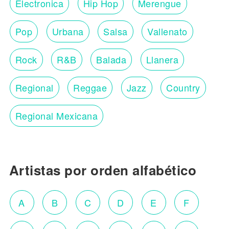
Electronica
Hip Hop
Merengue
Pop
Urbana
Salsa
Vallenato
Rock
R&B
Balada
Llanera
Regional
Reggae
Jazz
Country
Regional Mexicana
Artistas por orden alfabético
A
B
C
D
E
F