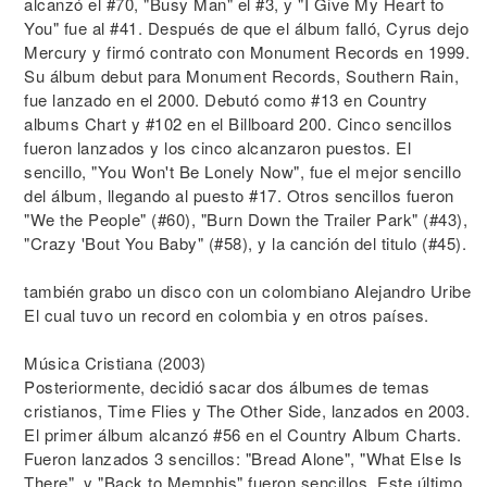
alcanzó el #70, "Busy Man" el #3, y "I Give My Heart to
You" fue al #41. Después de que el álbum falló, Cyrus dejo
Mercury y firmó contrato con Monument Records en 1999.
Su álbum debut para Monument Records, Southern Rain,
fue lanzado en el 2000. Debutó como #13 en Country
albums Chart y #102 en el Billboard 200. Cinco sencillos
fueron lanzados y los cinco alcanzaron puestos. El
sencillo, "You Won't Be Lonely Now", fue el mejor sencillo
del álbum, llegando al puesto #17. Otros sencillos fueron
"We the People" (#60), "Burn Down the Trailer Park" (#43),
"Crazy 'Bout You Baby" (#58), y la canción del titulo (#45).
también grabo un disco con un colombiano Alejandro Uribe
El cual tuvo un record en colombia y en otros países.
Música Cristiana (2003)
Posteriormente, decidió sacar dos álbumes de temas
cristianos, Time Flies y The Other Side, lanzados en 2003.
El primer álbum alcanzó #56 en el Country Album Charts.
Fueron lanzados 3 sencillos: "Bread Alone", "What Else Is
There", y "Back to Memphis" fueron sencillos. Este último