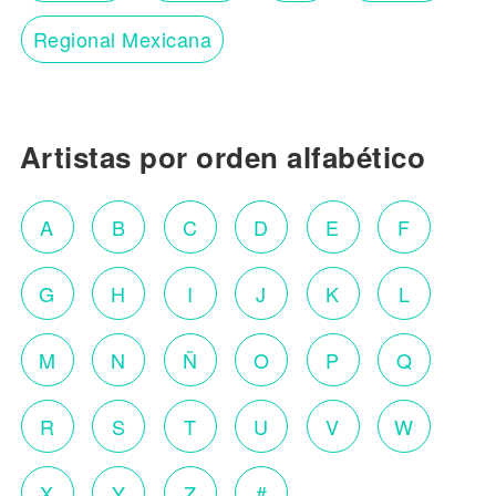
Regional Mexicana
Artistas por orden alfabético
A
B
C
D
E
F
G
H
I
J
K
L
M
N
Ñ
O
P
Q
R
S
T
U
V
W
X
Y
Z
#