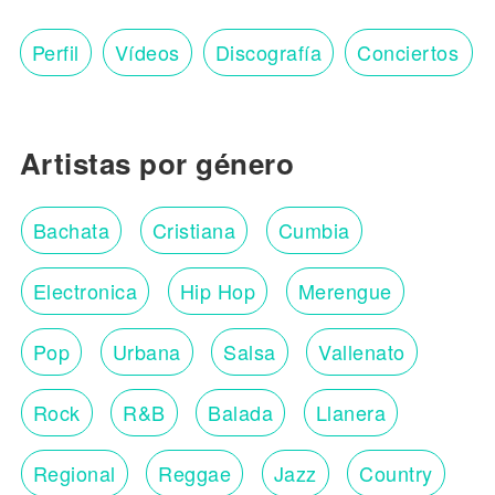
Perfil
Vídeos
Discografía
Conciertos
Artistas por género
Bachata
Cristiana
Cumbia
Electronica
Hip Hop
Merengue
Pop
Urbana
Salsa
Vallenato
Rock
R&B
Balada
Llanera
Regional
Reggae
Jazz
Country