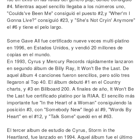
#4. Mientras aquel sencillo llegaba a los números uno,
"Coulds've Been Me" consiguió el puesto #2,y "Wher'm I
Gonna Live?" consiguió #23, y "She's Not Cryin' Anymore"
el #6 y tiene el pelo largo.
Some Gave All fue certificado nueve veces multi-platino
en 1996, en Estados Unidos, y vendió 20 millones de
copias en el mundo.
En 1993, Cyrus y Mercury Records rápidamente lanzaron
en segundo álbum de Billy Ray, It Won't Be the Last. De
aquel álbum 4 canciones fueron sencillos, pero sólo tres
llegaron al Top 40. El álbum debutó #1 en el Country
charts, y #3 en Billboard 200. A finales de año, It Won't Be
the Last fue certificado platino por la RIAA. El sencillo más
importante fue "In the Heart of a Woman" consiguiendo la
posición #3, con "Somebody New" llegó al #9, "Words By
Heart" en el #12, y "Talk Some" quedó en el #63.
El tercer album de estudio de Cyrus, Storm in the
Heartland, fue lanzado en 1994. Aquel álbum fue el último