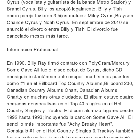
Cyrus (vocalista y guitarrista de la banda Metro Station) y
Brandi Cyrus, Billy los adoptó legalmente. Billy y Tish
como pareja tuvieron 3 hijos mutuos: Miley Cyrus,Brayson
Chance Cyrus y Noah Cyrus. En septiembre de 2010 se
anunció el divorcio entre Billy y Tish. El divorcio fue
cancelado meses más tarde.
Informacion Profecional
En 1990, Billy Ray firmó contrato con PolyGram/Mercury.
Some Gave All fue el disco debut de Cyrus, dicho CD
consiguió instantáneamente ocupar muchísimos puestos,
cómo #1 en el Billboard Top Country Albums,Billboard 200,
Canadian Country Albums Chart, Canadian Albums
Chart,y en muchas otras ciudades. El álbum estuvo cuatro
semanas consecutivas en el Top 40 singles en el Hot
Country Singles y Tracks. El álbum alcanzó lugares desde
1992 hasta 1993; incluyendo la canción Some Gave All. El
sencillo más importante fue "Achy Breaky Heart".
Consiguió #1 en el Hot Country Singles & Tracksy también
fue un éxito en las listas del género pop, donde consiguió