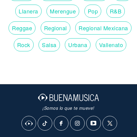
Llanera
Merengue
Pop
R&B
Reggae
Regional
Regional Mexicana
Rock
Salsa
Urbana
Vallenato
¡Somos lo que te mueve!