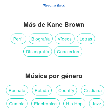
[Reportar Error]
Más de Kane Brown
Perfil
Biografía
Vídeos
Letras
Discografía
Conciertos
Música por género
Bachata
Balada
Country
Cristiana
Cumbia
Electronica
Hip Hop
Jazz