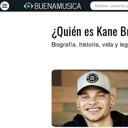
¿Quién es Kane 
Iniciar sesión
Registrarse
Biografía, historia, vida y 
Inicio
Artistas
Red Social
Música
Vídeos
Discografías
Letras
Conciertos