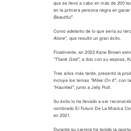
que se llevó a cabo en más de 200 te
en la primera persona negra en gana
Beautiful"
.
Como adelanto de lo que sería su ter
Alone"
, que resultó un gran éxito.
Finalmente, en 2022 Kane Brown estre
"Thank God"
, a dúo con su esposa, 
Tres años más tarde, presentó la pro
incluye los temas
"Miles On It"
, con l
"Haunted"
, junto a Jelly Roll.
Su éxito lo ha llevado a ser reconocid
nombrado El Futuro De La Música Count
en 2021.
Durante su carrera ha tenido la opor