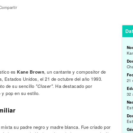
Compartir
Da
Nom
Ka
Do
Cha
stico es
Kane Brown
, un cantante y compositor de
Fe
, Estados Unidos, el 21 de octubre del año 1993.
21 
to de su sencillo
"Closer"
. Ha destacado por
Ed
y pop en su estilo.
32
Na
Es
miliar
Do
Es
mixta su padre negro y madre blanca. Fue criado por
Gén