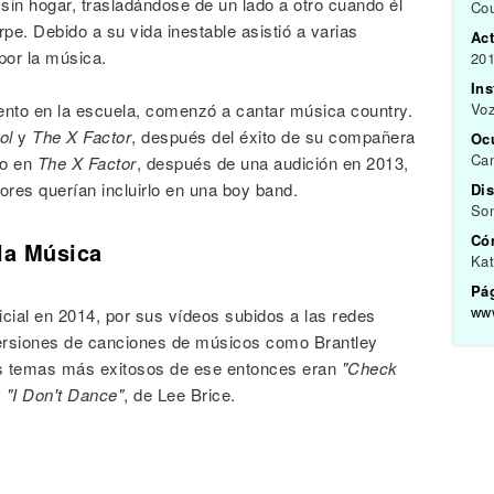
 sin hogar, trasladándose de un lado a otro cuando él
Cou
rpe. Debido a su vida inestable asistió a varias
Act
por la música.
201
In
nto en la escuela, comenzó a cantar música country.
Vo
ol
y
The X Factor
, después del éxito de su compañera
Oc
Can
do en
The X Factor
, después de una audición en 2013,
res querían incluirlo en una boy band.
Dis
So
Có
la Música
Kat
Pág
ww
cial en 2014, por sus vídeos subidos a las redes
versiones de canciones de músicos como Brantley
sus temas más exitosos de ese entonces eran
"Check
y
"I Don't Dance"
, de Lee Brice.