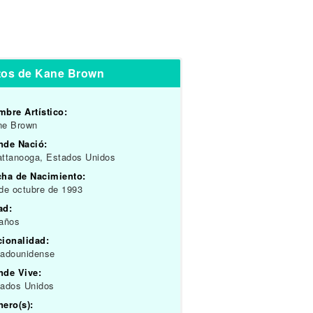
tos de Kane Brown
bre Artístico:
ne Brown
nde Nació:
ttanooga, Estados Unidos
cha de Nacimiento:
de octubre de 1993
ad:
 años
cionalidad:
tadounidense
nde Vive:
tados Unidos
ero(s):