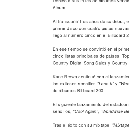
Debido a sus miles de álbumes vendid
Album.
Al transcurrir tres años de su debut, e
primer disco con cuatro pistas nuevas.
llegó al número cinco en el Billboard 
En ese tiempo se convirtió en el prim
cinco listas principales de países: T
Country Digital Song Sales y Country
Kane Brown continuó con el lanzamie
los exitosos sencillos
"Lose It"
y
"Wee
de álbumes Billboard 200.
El siguiente lanzamiento del estadoun
sencillos,
"Cool Again"
,
"Worldwide Bea
Tras el éxito con su mixtape,
"Mixtape