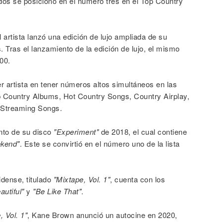
os se posicionó en el número tres en el Top Country
l artista lanzó una edición de lujo ampliada de su
 Tras el lanzamiento de la edición de lujo, el mismo
200.
er artista en tener números altos simultáneos en las
op Country Albums, Hot Country Songs, Country Airplay,
 Streaming Songs.
nto de su disco
"Experiment"
de 2018, el cual contiene
kend"
. Este se convirtió en el número uno de la lista
idense, titulado
"Mixtape, Vol. 1"
, cuenta con los
utiful"
y
"Be Like That"
.
, Vol. 1"
, Kane Brown anunció un autocine en 2020,