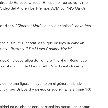
atros de Estados Unidos. En ese tiempo se convirtió
r Video del Año en los Premios ACM por
"Worldwide
cer disco,
"Different Man"
, lanzó la canción
"Leave You
nó el álbum Different Man, que incluyó la canción
Katelyn Brown y
"Like I Love Country Music"
.
ducción discográfica de nombre The High Road, que
a colaboración de Marshmello,
"Backseat Driver"
y
o como una figura influyente en el género, siendo
ry, por Billboard y seleccionado en la lista Time 100
tunidad de colaborar con reconocidos cantantes, como: