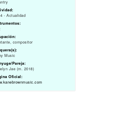
ntry
ividad:
4 - Actualidad
strumentos:
z
upación:
tante, compositor
quera(s):
ny Music
nyuge/Pareja:
elyn Jae (m. 2018)
ina Oficial:
w.kanebrownmusic.com