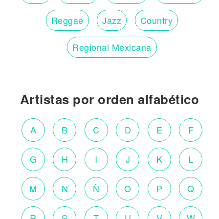
Reggae
Jazz
Country
Regional Mexicana
Artistas por orden alfabético
A
B
C
D
E
F
G
H
I
J
K
L
M
N
Ñ
O
P
Q
R
S
T
U
V
W