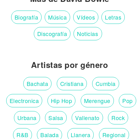
Biografía
Música
Vídeos
Letras
Discografía
Noticias
Artistas por género
Bachata
Cristiana
Cumbia
Electronica
Hip Hop
Merengue
Pop
Urbana
Salsa
Vallenato
Rock
R&B
Balada
Llanera
Regional