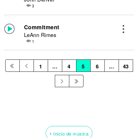
3
Commitment
LeAnn Rimes
1
1
...
4
5
6
...
43
‹
Inicio de música