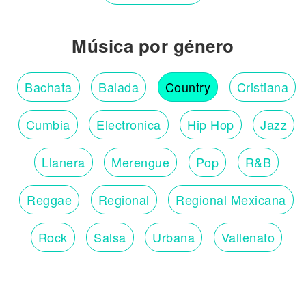
Música por género
Bachata
Balada
Country
Cristiana
Cumbia
Electronica
Hip Hop
Jazz
Llanera
Merengue
Pop
R&B
Reggae
Regional
Regional Mexicana
Rock
Salsa
Urbana
Vallenato