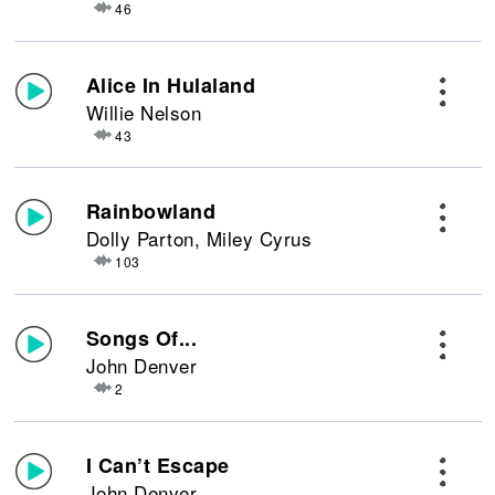
46
Alice In Hulaland
Willie Nelson
43
Rainbowland
Dolly Parton, Miley Cyrus
103
Songs Of...
John Denver
2
I Can’t Escape
John Denver