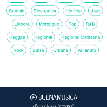
Cumbia
Electronica
Hip Hop
Jazz
Llanera
Merengue
Pop
R&B
Reggae
Regional
Regional Mexicana
Rock
Salsa
Urbana
Vallenato
¡Somos lo que te mueve!