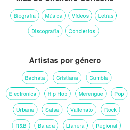
Biografía
Música
Vídeos
Letras
Discografía
Conciertos
Artistas por género
Bachata
Cristiana
Cumbia
Electronica
Hip Hop
Merengue
Pop
Urbana
Salsa
Vallenato
Rock
R&B
Balada
Llanera
Regional