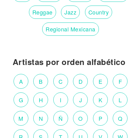
Reggae
Jazz
Country
Regional Mexicana
Artistas por orden alfabético
A
B
C
D
E
F
G
H
I
J
K
L
M
N
Ñ
O
P
Q
R
S
T
U
V
W