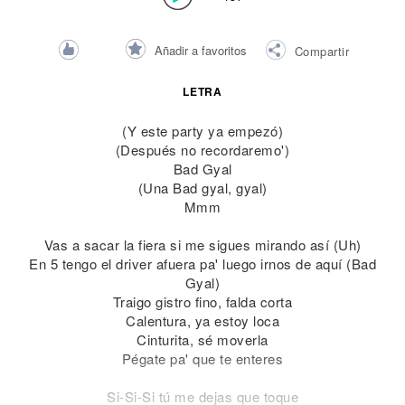
Añadir a favoritos
Compartir
LETRA
(Y este party ya empezó)
(Después no recordaremo')
Bad Gyal
(Una Bad gyal, gyal)
Mmm
Vas a sacar la fiera si me sigues mirando así (Uh)
En 5 tengo el driver afuera pa' luego irnos de aquí (Bad
Gyal)
Traigo gistro fino, falda corta
Calentura, ya estoy loca
Cinturita, sé moverla
Pégate pa' que te enteres
Si-Si-Si tú me dejas que toque