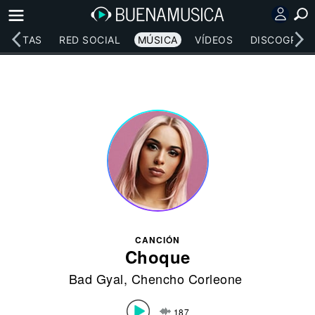
RTISTAS
RED SOCIAL
MÚSICA
VÍDEOS
DISCOGRAFÍ
CANCIÓN
Choque
Bad Gyal
,
Chencho Corleone
187