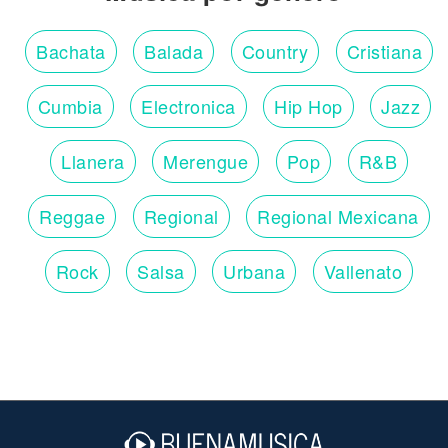
Bachata
Balada
Country
Cristiana
Cumbia
Electronica
Hip Hop
Jazz
Llanera
Merengue
Pop
R&B
Reggae
Regional
Regional Mexicana
Rock
Salsa
Urbana
Vallenato