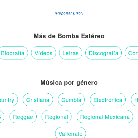
[Reportar Error]
Más de Bomba Estéreo
Biografía
Vídeos
Letras
Discografía
Con
Música por género
untry
Cristiana
Cumbia
Electronica
H
B
Reggae
Regional
Regional Mexicana
Vallenato