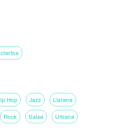
ciertos
ip Hop
Jazz
Llanera
Rock
Salsa
Urbana