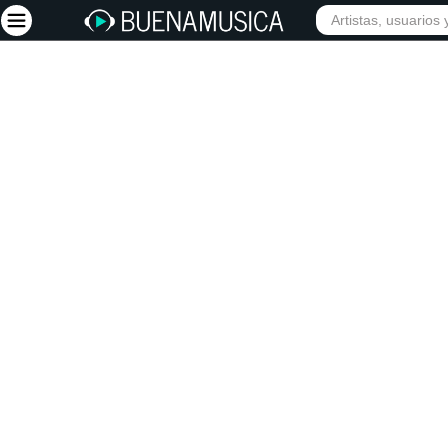
Iniciar sesión
Registrarse
Inicio
Artistas
Red Social
Música
Vídeos
Discografías
Letras
Conciertos