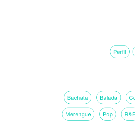
Perfil
Bachata
Balada
Co
Merengue
Pop
R&