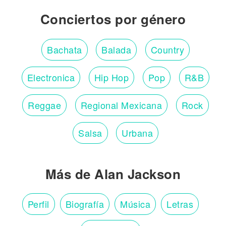
Conciertos por género
Bachata
Balada
Country
Electronica
Hip Hop
Pop
R&B
Reggae
Regional Mexicana
Rock
Salsa
Urbana
Más de Alan Jackson
Perfil
Biografía
Música
Letras