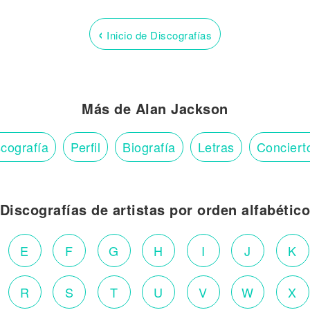
‹
Inicio de Discografías
Más de Alan Jackson
cografía
Perfil
Biografía
Letras
Conciert
Discografías de artistas por orden alfabétic
E
F
G
H
I
J
K
R
S
T
U
V
W
X