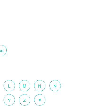
os
o
L
M
N
Ñ
Y
Z
#