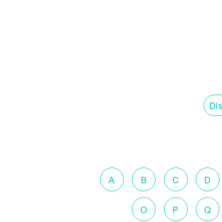
Dis
A
B
C
D
O
P
Q