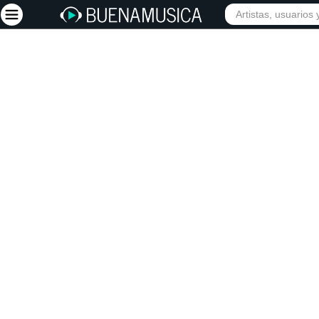
INIC
Iniciar sesión
Registrarse
Inicio
Artistas
Red Social
Música
Vídeos
Discografías
Letras
Conciertos