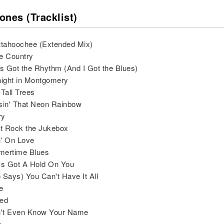
ones (Tracklist)
ttahoochee (Extended Mix)
e Country
s Got the Rhythm (And I Got the Blues)
ight in Montgomery
 Tall Trees
sin' That Neon Rainbow
ry
t Rock the Jukebox
n' On Love
mertime Blues
's Got A Hold On You
 Says) You Can't Have It All
e
ted
on't Even Know Your Name
s