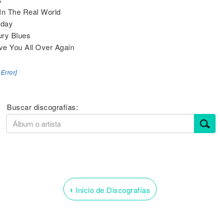
In The Real World
eday
ury Blues
ove You All Over Again
 Error]
Buscar discografías:
‹
Inicio de Discografías