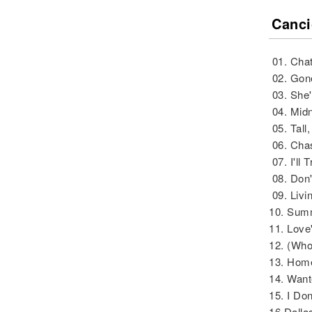
Canci
01. Cha
02. Gon
03. She'
04. Midn
05. Tall,
06. Cha
07. I'll T
08. Don'
09. Livi
10. Sum
11. Love
12. (Who
13. Hom
14. Wan
15. I D
16.Dalla