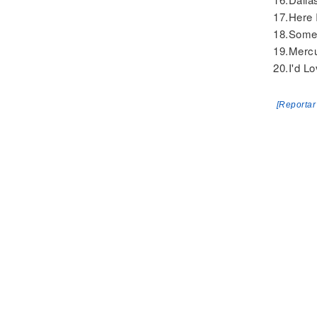
17.Here 
18.Som
19.Merc
20.I'd L
[Reportar