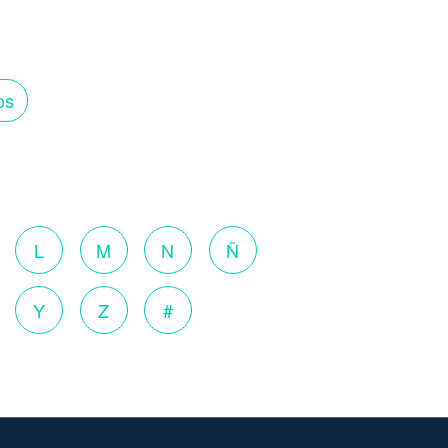
os
o
L
M
N
Ñ
Y
Z
#