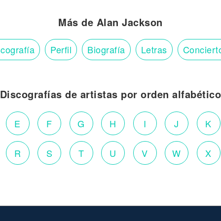
Más de Alan Jackson
cografía
Perfil
Biografía
Letras
Conciert
Discografías de artistas por orden alfabétic
E
F
G
H
I
J
K
R
S
T
U
V
W
X