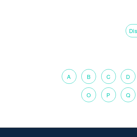
Dis
A
B
C
D
O
P
Q