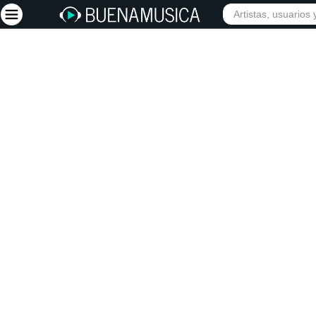
INIC
Iniciar sesión
Registrarse
Inicio
Artistas
Red Social
Música
Vídeos
Discografías
Letras
Conciertos