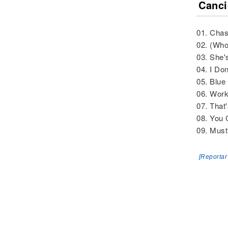
Canci
01. Chas
02. (Who
03. She'
04. I D
05. Blu
06. Work
07. That
08. You 
09. Must
[Reportar