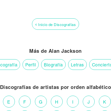
‹
Inicio de Discografías
Más de Alan Jackson
cografía
Perfil
Biografía
Letras
Conciert
Discografías de artistas por orden alfabétic
E
F
G
H
I
J
K