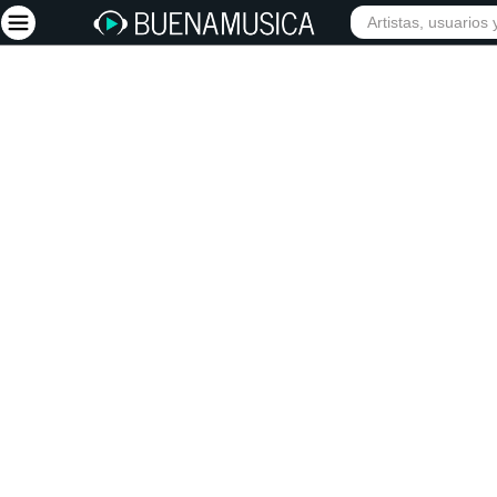
INIC
Iniciar sesión
Registrarse
Inicio
Artistas
Red Social
Música
Vídeos
Discografías
Letras
Conciertos