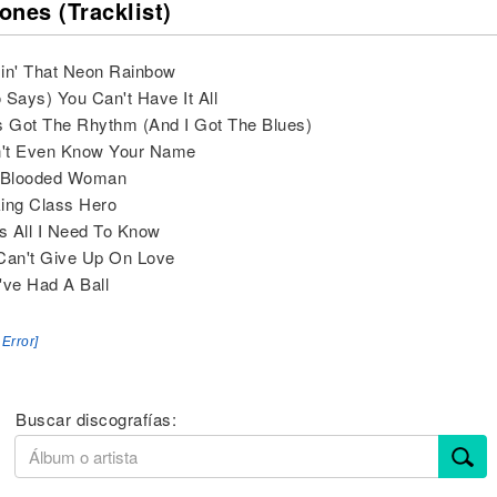
ones (Tracklist)
in' That Neon Rainbow
 Says) You Can't Have It All
s Got The Rhythm (And I Got The Blues)
on't Even Know Your Name
e Blooded Woman
ing Class Hero
's All I Need To Know
Can't Give Up On Love
've Had A Ball
 Error]
Buscar discografías: