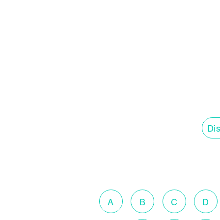
Dis
A
B
C
D