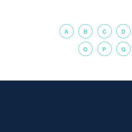
A
B
C
D
O
P
Q