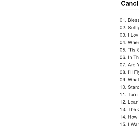
Canci
01. Ble
02. Soft
03. I Lo
04. Whe
05. 'Tis
06. In T
07. Are 
08. I'll 
09. What
10. Stan
11. Turn
12. Lean
13. The
14. How 
15. I Wa