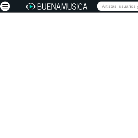
INIC
Iniciar sesión
Registrarse
Inicio
Artistas
Red Social
Música
Vídeos
Discografías
Letras
Conciertos