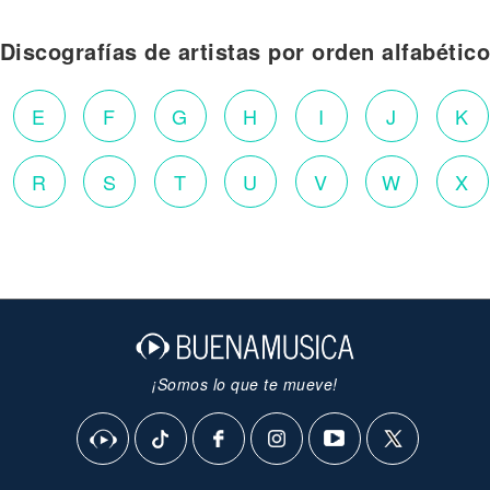
Discografías de artistas por orden alfabétic
E
F
G
H
I
J
K
R
S
T
U
V
W
X
¡Somos lo que te mueve!