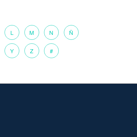
o
L
M
N
Ñ
Y
Z
#