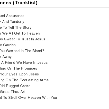
ones (Tracklist)
ssed Assurance
ly And Tenderly
ve To Tell The Story
n We All Get To Heaven
 So Sweet To Trust In Jesus
he Garden
You Washed In The Blood?
Fly Away
 A Friend We Have In Jesus
ding On The Promises
 Your Eyes Upon Jesus
ing On The Everlasting Arms
 Old Rugged Cross
Great Thou Art
nt To Stroll Over Heaven With You