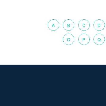
A
B
C
D
O
P
Q