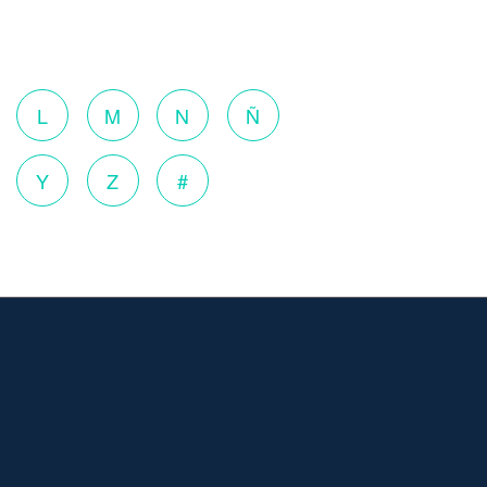
o
L
M
N
Ñ
Y
Z
#