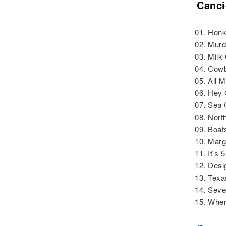
Canci
01. Honk
02. Mur
03. Milk
04. Cow
05. All 
06. Hey 
07. Sea 
08. Nor
09. Boat
10. Marga
11. It's
12. Desi
13. Tex
14. Sev
15. Whe