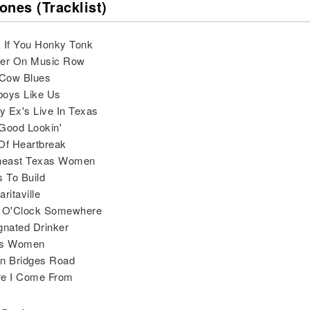
ones (Tracklist)
 If You Honky Tonk
der On Music Row
 Cow Blues
boys Like Us
My Ex's Live In Texas
Good Lookin'
Of Heartbreak
theast Texas Women
s To Build
ritaville
 5 O'Clock Somewhere
gnated Drinker
as Women
en Bridges Road
re I Come From