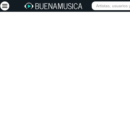
INIC
Iniciar sesión
Registrarse
Inicio
Artistas
Red Social
Música
Vídeos
Discografías
Letras
Conciertos