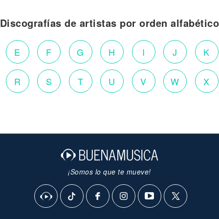
Discografías de artistas por orden alfabétic
E
F
G
H
I
J
K
R
S
T
U
V
W
X
¡Somos lo que te mueve!