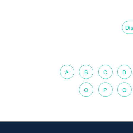
Dis
A
B
C
D
O
P
Q