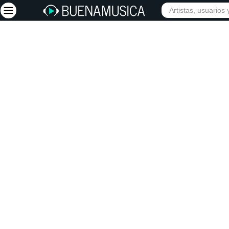
INIC
Iniciar sesión
Registrarse
Inicio
Artistas
Red Social
Música
Vídeos
Discografías
Letras
Conciertos