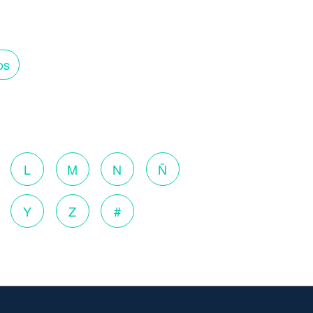
os
o
L
M
N
Ñ
Y
Z
#