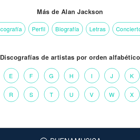
Más de Alan Jackson
cografía
Perfil
Biografía
Letras
Conciert
Discografías de artistas por orden alfabétic
E
F
G
H
I
J
K
R
S
T
U
V
W
X