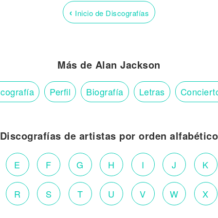
‹
Inicio de Discografías
Más de Alan Jackson
cografía
Perfil
Biografía
Letras
Conciert
Discografías de artistas por orden alfabétic
E
F
G
H
I
J
K
R
S
T
U
V
W
X