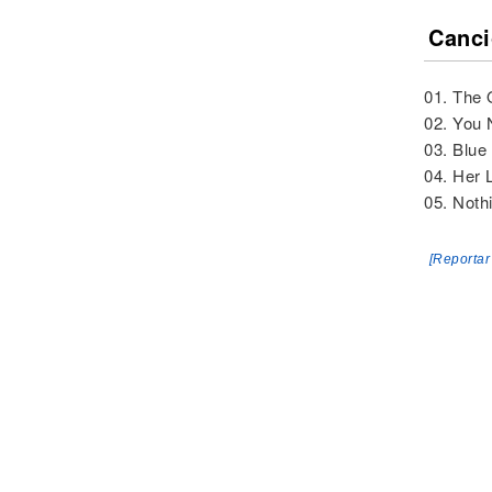
Canci
01. The 
02. You
03. Blue
04. Her 
05. Noth
[Reportar