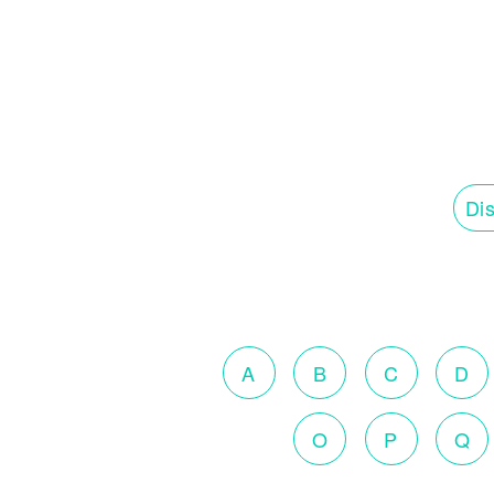
Dis
A
B
C
D
O
P
Q