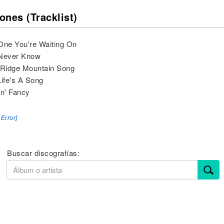
ones (Tracklist)
One You're Waiting On
 Never Know
 Ridge Mountain Song
Life's A Song
in' Fancy
 Error]
Buscar discografías: