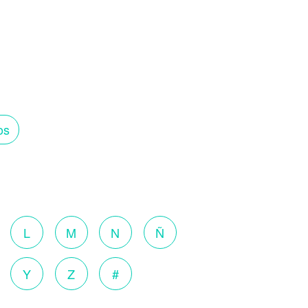
os
o
L
M
N
Ñ
Y
Z
#