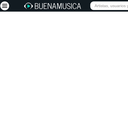
INIC
Iniciar sesión
Registrarse
Inicio
Artistas
Red Social
Música
Vídeos
Discografías
Letras
Conciertos