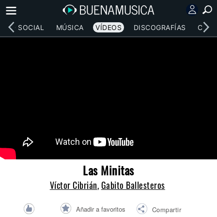
RED SOCIAL
MÚSICA
VÍDEOS
DISCOGRAFÍAS
CONC
Las Minitas
Víctor Cibrián
,
Gabito Ballesteros
Añadir a favoritos
Compartir