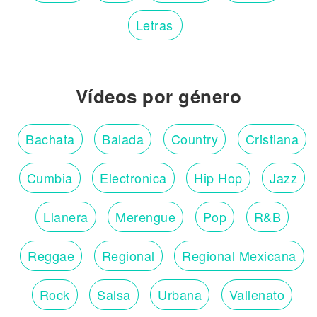
Letras
Vídeos por género
Bachata
Balada
Country
Cristiana
Cumbia
Electronica
Hip Hop
Jazz
Llanera
Merengue
Pop
R&B
Reggae
Regional
Regional Mexicana
Rock
Salsa
Urbana
Vallenato