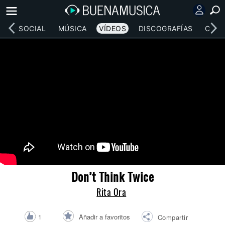
RED SOCIAL
MÚSICA
VÍDEOS
DISCOGRAFÍAS
CONC
Don’t Think Twice
Rita Ora
Añadir a favoritos
1
Compartir