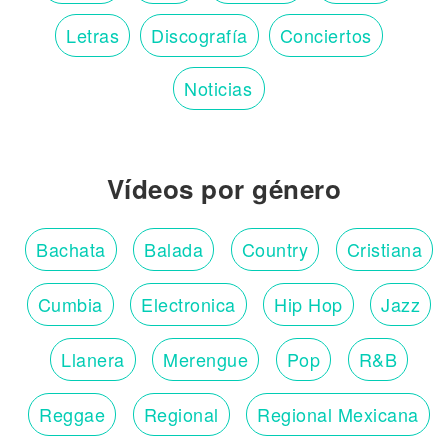
Letras
Discografía
Conciertos
Noticias
Vídeos por género
Bachata
Balada
Country
Cristiana
Cumbia
Electronica
Hip Hop
Jazz
Llanera
Merengue
Pop
R&B
Reggae
Regional
Regional Mexicana