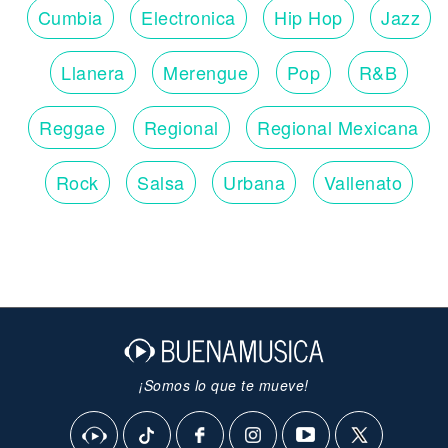
Cumbia
Electronica
Hip Hop
Jazz
Llanera
Merengue
Pop
R&B
Reggae
Regional
Regional Mexicana
Rock
Salsa
Urbana
Vallenato
¡Somos lo que te mueve!