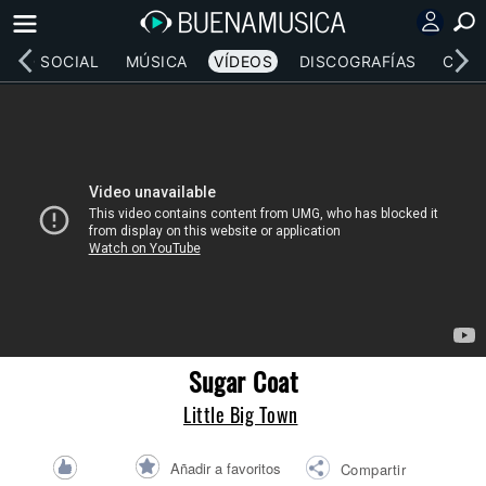
RED SOCIAL
MÚSICA
VÍDEOS
DISCOGRAFÍAS
CONC
Sugar Coat
Little Big Town
Añadir a favoritos
Compartir