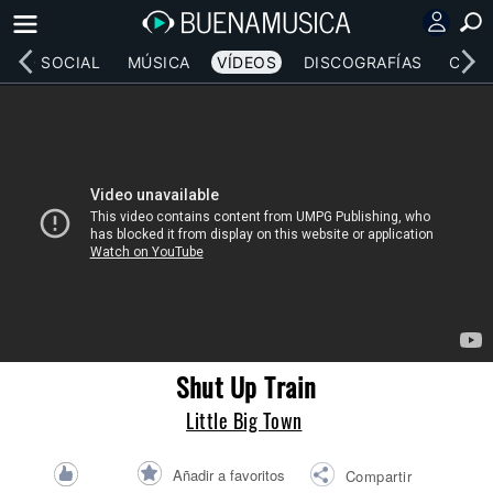
RED SOCIAL
MÚSICA
VÍDEOS
DISCOGRAFÍAS
CONC
Shut Up Train
Little Big Town
Añadir a favoritos
Compartir