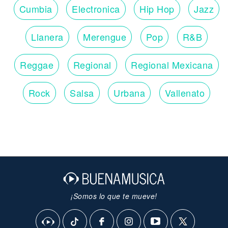
Cumbia
Electronica
Hip Hop
Jazz
Llanera
Merengue
Pop
R&B
Reggae
Regional
Regional Mexicana
Rock
Salsa
Urbana
Vallenato
¡Somos lo que te mueve!