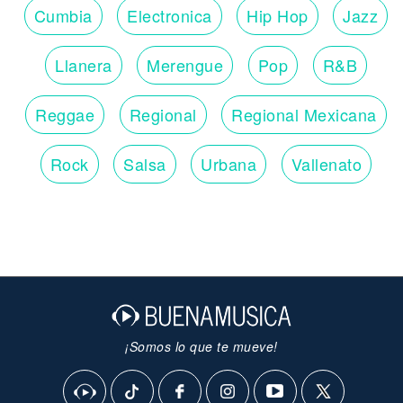
Cumbia
Electronica
Hip Hop
Jazz
Llanera
Merengue
Pop
R&B
Reggae
Regional
Regional Mexicana
Rock
Salsa
Urbana
Vallenato
¡Somos lo que te mueve!