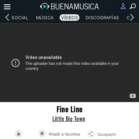
RED SOCIAL
MÚSICA
VÍDEOS
DISCOGRAFÍAS
CONC
Fine Line
Little Big Town
Añadir a favoritos
Compartir