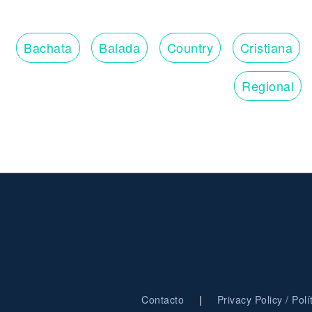
Bachata
Balada
Country
Cristiana
Regional
|
Contacto
Privacy Policy / Pol