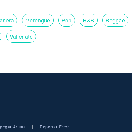
lanera
Merengue
Pop
R&B
Reggae
Vallenato
|
|
regar Artista
Reportar Error