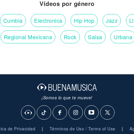
Vídeos por género
Cumbia
Electronica
Hip Hop
Jazz
L
Regional Mexicana
Rock
Salsa
Urbana
¡Somos lo que te mueve!
|
|
ítica de Privacidad
Términos de Uso / Terms of Use
Ag