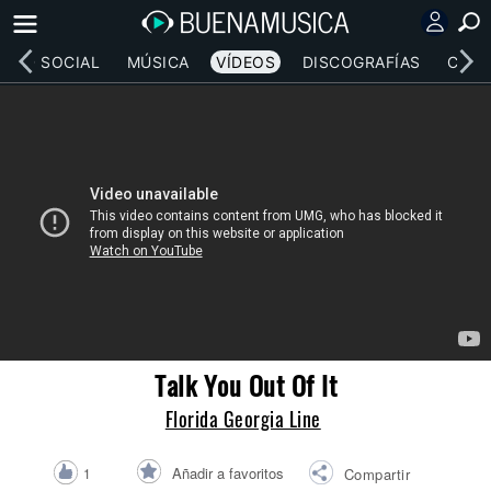
RED SOCIAL
MÚSICA
VÍDEOS
DISCOGRAFÍAS
CONC
Talk You Out Of It
Florida Georgia Line
Añadir a favoritos
1
Compartir