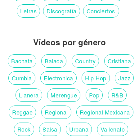
Letras
Discografía
Conciertos
Vídeos por género
Bachata
Balada
Country
Cristiana
Cumbia
Electronica
Hip Hop
Jazz
Llanera
Merengue
Pop
R&B
Reggae
Regional
Regional Mexicana
Rock
Salsa
Urbana
Vallenato