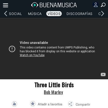
RED SOCIAL
MÚSICA
VÍDEOS
DISCOGRAFÍAS
CONC
Three Little Birds
Bob Marley
Añadir a favoritos
Compartir