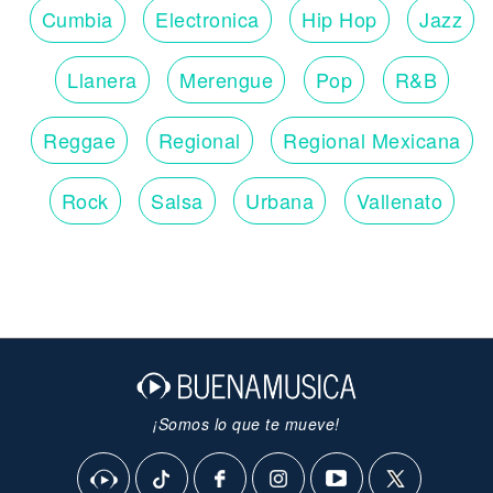
Cumbia
Electronica
Hip Hop
Jazz
Llanera
Merengue
Pop
R&B
Reggae
Regional
Regional Mexicana
Rock
Salsa
Urbana
Vallenato
¡Somos lo que te mueve!