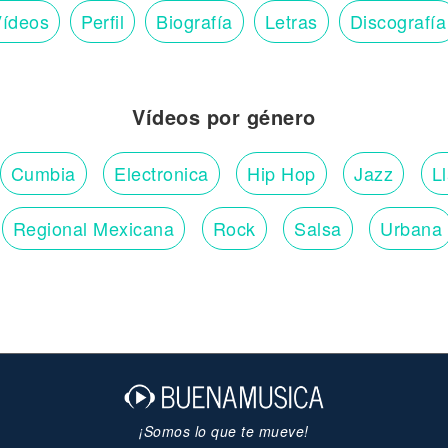
ídeos
Perfil
Biografía
Letras
Discografía
Vídeos por género
Cumbia
Electronica
Hip Hop
Jazz
L
Regional Mexicana
Rock
Salsa
Urbana
¡Somos lo que te mueve!