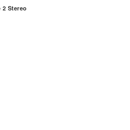
 2 Stereo
a
planeta