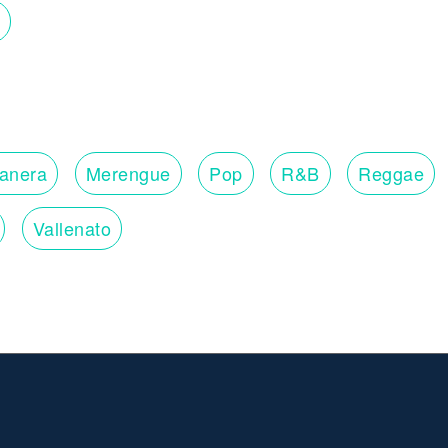
lanera
Merengue
Pop
R&B
Reggae
Vallenato