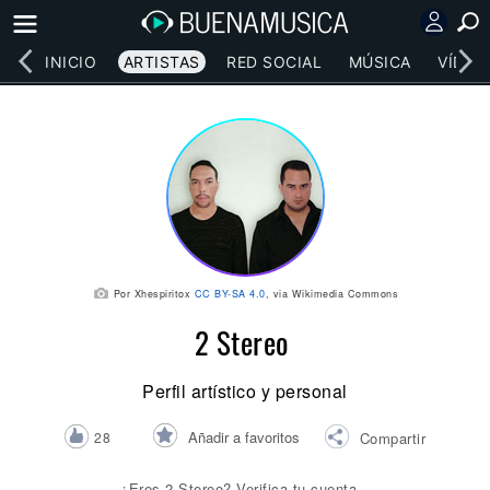
INICIO
ARTISTAS
RED SOCIAL
MÚSICA
VÍDEO
Por Xhespiritox
CC BY-SA 4.0
, via Wikimedia Commons
2 Stereo
Perfil artístico y personal
Añadir a favoritos
28
Compartir
¿Eres 2 Stereo? Verifica tu cuenta.