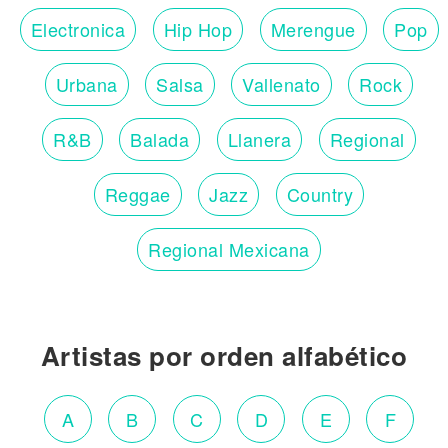
Electronica
Hip Hop
Merengue
Pop
Urbana
Salsa
Vallenato
Rock
R&B
Balada
Llanera
Regional
Reggae
Jazz
Country
Regional Mexicana
Artistas por orden alfabético
A
B
C
D
E
F