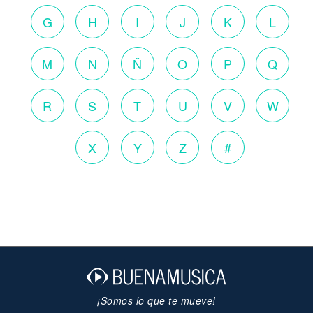
G
H
I
J
K
L
M
N
Ñ
O
P
Q
R
S
T
U
V
W
X
Y
Z
#
¡Somos lo que te mueve!