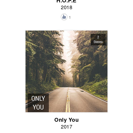
H.O.P.E
2018
1
Only You
2017