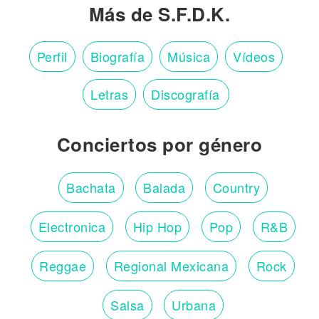
Más de S.F.D.K.
Perfil
Biografía
Música
Vídeos
Letras
Discografía
Conciertos por género
Bachata
Balada
Country
Electronica
Hip Hop
Pop
R&B
Reggae
Regional Mexicana
Rock
Salsa
Urbana