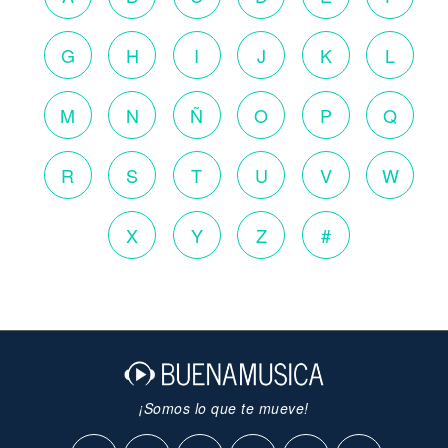
G
H
I
J
K
L
M
N
Ñ
O
P
Q
R
S
T
U
V
W
X
Y
Z
#
¡Somos lo que te mueve!