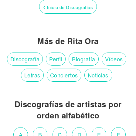
‹
Inicio de Discografías
Más de Rita Ora
Discografía
Perfil
Biografía
Vídeos
Letras
Conciertos
Noticias
Discografías de artistas por
orden alfabético
A
B
C
D
E
F