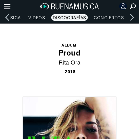
MÚSICA
VÍDEOS
DISCOGRAFÍAS
CONCIERTOS
LE
ÁLBUM
Proud
Rita Ora
2018