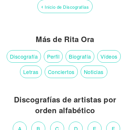
‹
Inicio de Discografías
Más de Rita Ora
Discografía
Perfil
Biografía
Vídeos
Letras
Conciertos
Noticias
Discografías de artistas por
orden alfabético
A
B
C
D
E
F