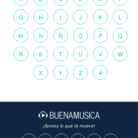
G
H
I
J
K
L
M
N
Ñ
O
P
Q
R
S
T
U
V
W
X
Y
Z
#
¡Somos lo que te mueve!