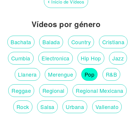
‹
Inicio de Vídeos
Vídeos por género
Bachata
Balada
Country
Cristiana
Cumbia
Electronica
Hip Hop
Jazz
Llanera
Merengue
Pop
R&B
Reggae
Regional
Regional Mexicana
Rock
Salsa
Urbana
Vallenato