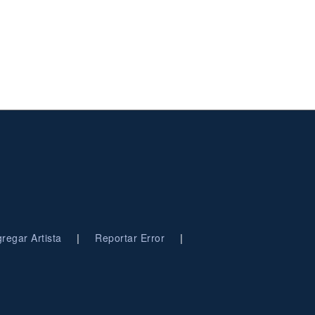
|
|
regar Artista
Reportar Error