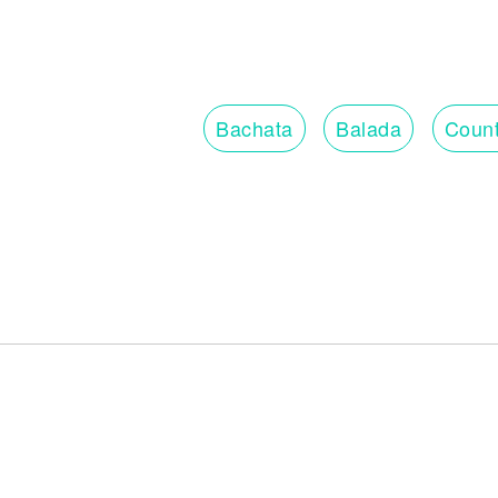
Bachata
Balada
Count