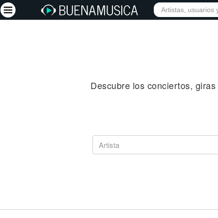
INICIO
ARTISTAS
Iniciar sesión
Registrarse
Descubre los conciertos, giras 
Inicio
Artistas
Red Social
Música
Vídeos
Discografías
Letras
Conciertos