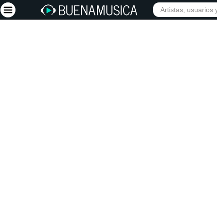
Iniciar sesión
Registrarse
Inicio
Artistas
Red Social
Música
Vídeos
Discografías
Letras
Conciertos