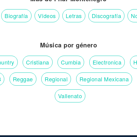
Biografía
Vídeos
Letras
Discografía
No
Música por género
untry
Cristiana
Cumbia
Electronica
H
B
Reggae
Regional
Regional Mexicana
Vallenato