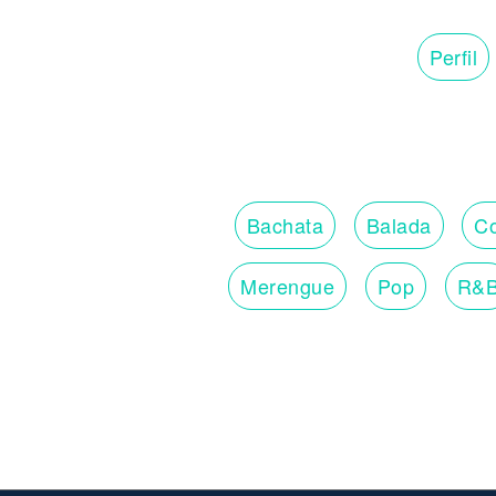
Perfil
Bachata
Balada
Co
Merengue
Pop
R&