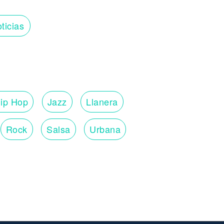
ticias
ip Hop
Jazz
Llanera
Rock
Salsa
Urbana