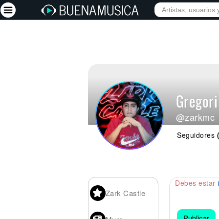
Iniciar sesión
Registrarse
Inicio
Gregori
Artistas
@zarkmc
Red Social
Seguidores
Música
Vídeos
Discografías
Debes estar
Letras
Zark Castle
Conciertos
Publicar