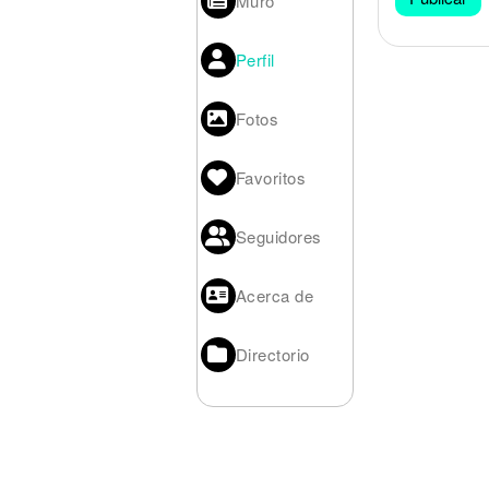
Muro
Noticias
Perfil
Fotos
Favoritos
Seguidores
Acerca de
Directorio