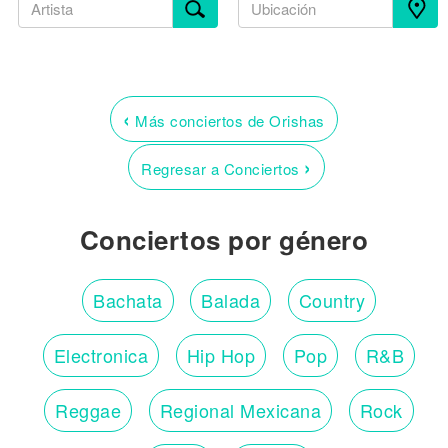
‹
Más conciertos de Orishas
›
Regresar a Conciertos
Conciertos por género
Bachata
Balada
Country
Electronica
Hip Hop
Pop
R&B
Reggae
Regional Mexicana
Rock