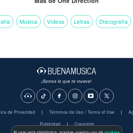
Más de One Direction
afía
Música
Vídeos
Letras
Discografía
¡Somos lo que te mueve!
|
|
ítica de Privacidad
Términos de Uso / Terms of Use
Ag
|
Publicidad
Copyright
Al usar esta plataforma, aceptas nuestro uso de
cookies