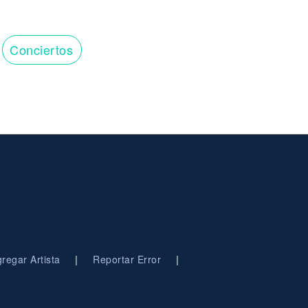
Conciertos
|
|
regar Artista
Reportar Error