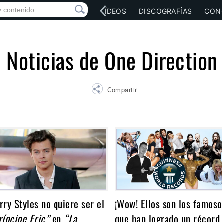
RED SOCIAL
MÚSICA
VÍDEOS
DISCOGRAFÍAS
CON
Noticias de One Direction
Compartir
rry Styles no quiere ser el
¡Wow! Ellos son los famoso
ríncipe Eric”
en
“La
que han logrado un récord