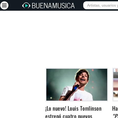
INICIO
ARTISTAS
Iniciar sesión
Registrarse
Inicio
Artistas
Red Social
Música
Vídeos
Discografías
Letras
¡Lo nuevo! Louis Tomlinson
Ha
Conciertos
estrenó cuatro nuevos
“P