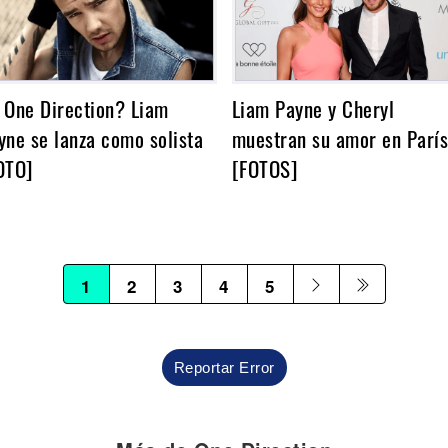
 One Direction? Liam
Liam Payne y Cheryl
yne se lanza como solista
muestran su amor en París
OTO]
[FOTOS]
1
2
3
4
5
Reportar Error