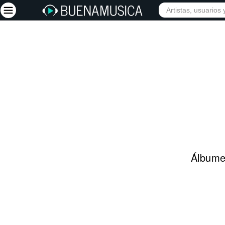
INIC
Iniciar sesión
Registrarse
Inicio
Artistas
Red Social
Música
Álbumes
Vídeos
Discografías
Letras
Conciertos