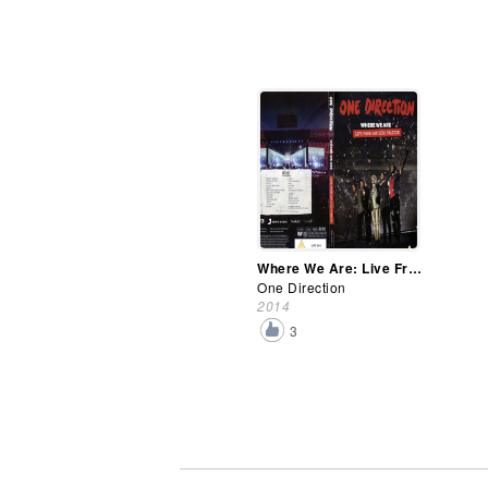
Where We Are: Live From San Siro Stadium (Dvd)
One Direction
2014
3