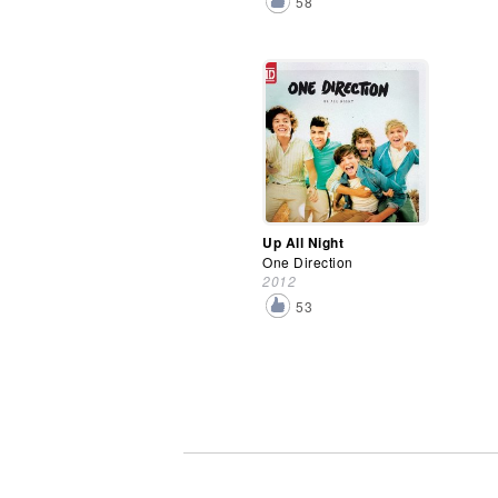
58
Up All Night
One Direction
2012
53