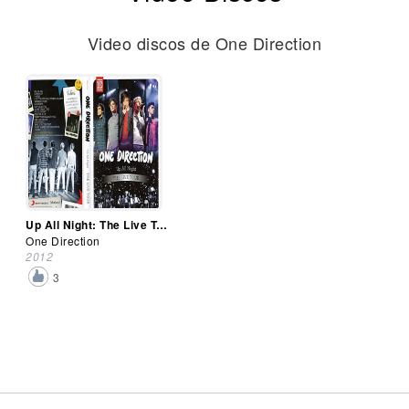
Video discos de One Direction
Up All Night: The Live Tour (Dvd)
One Direction
2012
3