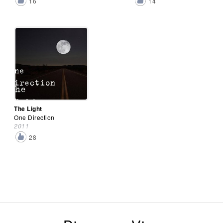
16
14
The Light
One Direction
2011
28