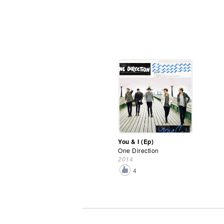
You & I (Ep)
One Direction
2014
4