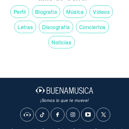
Perfil
Biografía
Música
Vídeos
Letras
Discografía
Conciertos
Noticias
¡Somos lo que te mueve!