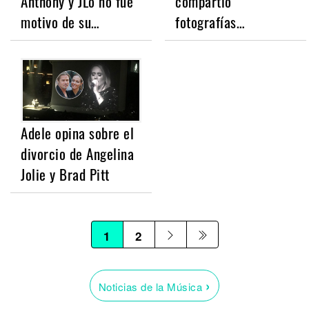
Anthony y JLo no fue
compartió
motivo de su…
fotografías…
Adele opina sobre el
divorcio de Angelina
Jolie y Brad Pitt
1
2
›
Noticias de la Música