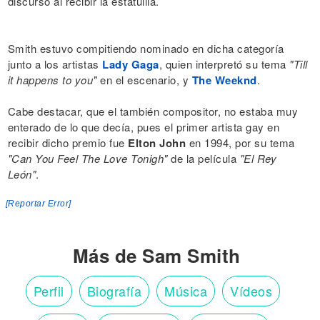
discurso al recibir la estatuilla.
Smith estuvo compitiendo nominado en dicha categoría
junto a los artistas
Lady Gaga
, quien interpretó su tema
"Till
it happens to you"
en el escenario, y
The Weeknd
.
Cabe destacar, que el también compositor, no estaba muy
enterado de lo que decía, pues el primer artista gay en
recibir dicho premio fue
Elton John
en 1994, por su tema
"Can You Feel The Love Tonigh"
de la película
"El Rey
León"
.
[Reportar Error]
Más de Sam Smith
Perfil
Biografía
Música
Vídeos