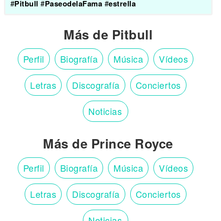
#
Pitbull
#
PaseodelaFama
#
estrella
Más de Pitbull
Perfil
Biografía
Música
Vídeos
Letras
Discografía
Conciertos
Noticias
Más de Prince Royce
Perfil
Biografía
Música
Vídeos
Letras
Discografía
Conciertos
Noticias