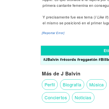
primera cantante femenina en conseguir
Y precisamente fue ese tema (
I Like It
)
el mismo se posicionó en el primer luga
[Reportar Error]
Et
#
JBalvin
#
récords
#
reggaetón
#
Bill
Más de J Balvin
Perfil
Biografía
Música
Conciertos
Noticias