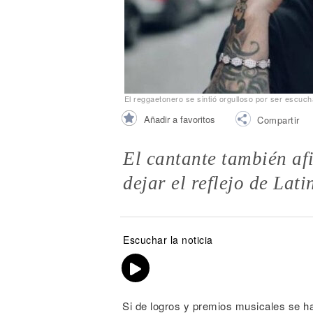
Noticias
El reggaetonero se sintió orgulloso por ser escuc
Añadir a favoritos
Compartir
El cantante también af
dejar el reflejo de Lat
Escuchar la noticia
Si de logros y premios musicales se h