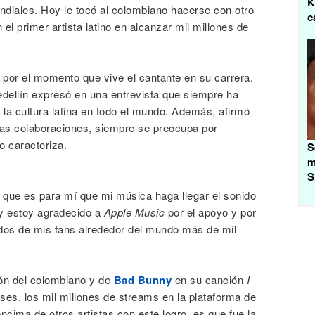
K
ndiales. Hoy le tocó al colombiano hacerse con otro
c
 el primer artista latino en alcanzar mil millones de
l por el momento que vive el cantante en su carrera.
edellín expresó en una entrevista que siempre ha
 la cultura latina en todo el mundo. Además, afirmó
as colaboraciones, siempre se preocupa por
o caracteriza.
S
m
S
 que es para mí que mi música haga llegar el sonido
, y estoy agradecido a
Apple Music
por el apoyo y por
ídos de mis fans alrededor del mundo más de mil
ión del colombiano y de
Bad Bunny
en su canción
I
es, los mil millones de streams en la plataforma de
encima de otros artistas con este logro, es que fue la