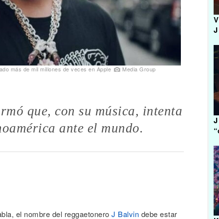
V
J
hado más de mil millones de veces en Apple
Media Group
irmó que, con su música, intenta
J
inoamérica ante el mundo.
“
abla, el nombre del reggaetonero
J Balvin
debe estar