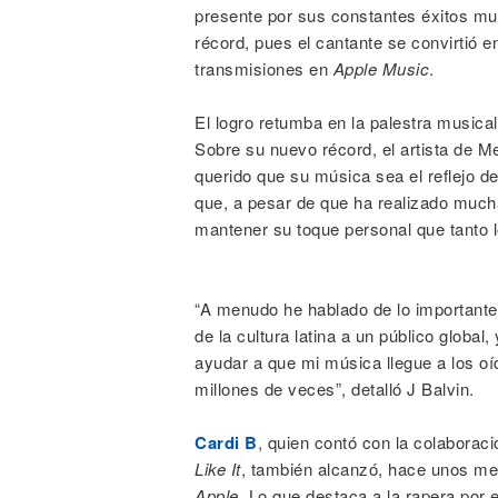
presente por sus constantes éxitos mu
récord, pues el cantante se convirtió en
transmisiones en
Apple Music
.
El logro retumba en la palestra musica
Sobre su nuevo récord, el artista de M
querido que su música sea el reflejo de
que, a pesar de que ha realizado much
mantener su toque personal que tanto l
“A menudo he hablado de lo importante
de la cultura latina a un público global
ayudar a que mi música llegue a los o
millones de veces”, detalló J Balvin.
Cardi B
, quien contó con la colaborac
Like It
, también alcanzó, hace unos mes
Apple
. Lo que destaca a la rapera por 