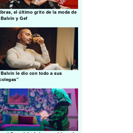
ibras, el último grito de la moda de
 Balvin y Gef
 Balvin le dio con todo a sus
colegas”