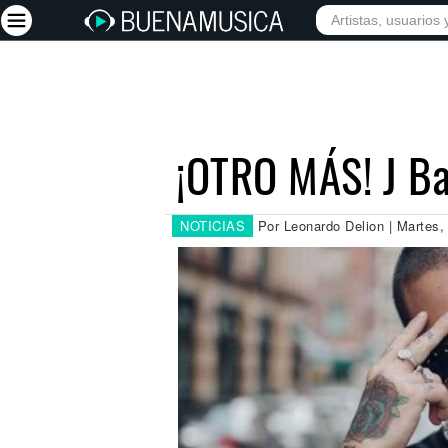
INICIO
ARTISTAS
Iniciar sesión
Registrarse
¡OTRO MÁS! J Ba
Inicio
Artistas
NOTICIAS
Por Leonardo Delion | Martes,
Red Social
Música
Vídeos
Discografías
Letras
Conciertos