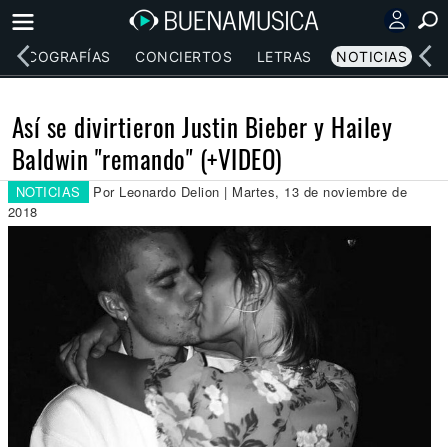
DISCOGRAFÍAS
CONCIERTOS
LETRAS
NOTICIAS
Así se divirtieron Justin Bieber y Hailey
Baldwin "remando" (+VIDEO)
NOTICIAS
Por Leonardo Delion | Martes, 13 de noviembre de
2018