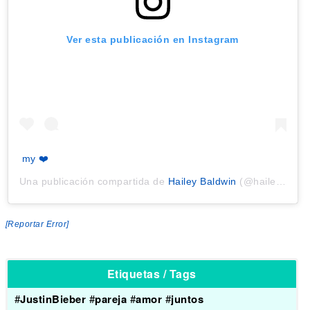
Ver esta publicación en Instagram
my ❤️
Una publicación compartida de
Hailey Baldwin
(@haileybaldwin) el
[Reportar Error]
Etiquetas / Tags
#
JustinBieber
#
pareja
#
amor
#
juntos