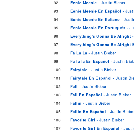
92
Eenie Meenie
- Justin Bieber
93
Eenie Meenie En Español
- Just
94
Eenie Meenie En Italiano
- Justi
95
Eenie Meenie En Portugués
- Ju
96
Everything's Gonna Be Alright
-
97
Everything's Gonna Be Alright 
98
Fa La La
- Justin Bieber
99
Fa la la En Español
- Justin Bie
100
Fairytale
- Justin Bieber
101
Fairytale En Español
- Justin Bi
102
Fall
- Justin Bieber
103
Fall En Español
- Justin Bieber
104
Fallin
- Justin Bieber
105
Fallin En Español
- Justin Biebe
106
Favorite Girl
- Justin Bieber
107
Favorite Girl En Español
- Justi