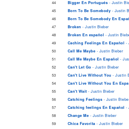
44
Bigger En Portugués
- Justin Bi
45
Born To Be Somebody
- Justin 
46
Born To Be Somebody En Espa
47
Broken
- Justin Bieber
48
Broken En español
- Justin Bieb
49
Caching Feelings En Español
- 
50
Call Me Maybe
- Justin Bieber
51
Call Me Maybe En Español
- Jus
52
Can't Let Go
- Justin Bieber
53
Can't Live Without You
- Justin 
54
Can't Live Without You En Espa
55
Can't Wait
- Justin Bieber
56
Catching Feelings
- Justin Biebe
57
Catching feelings En Español
- 
58
Change Me
- Justin Bieber
59
Chica Favorita
- Justin Bieber