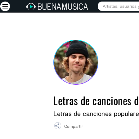
INICIO
ARTISTAS
Iniciar sesión
Registrarse
Inicio
Artistas
Red Social
Música
Letras de canciones d
Vídeos
Discografías
Letras de canciones populare
Letras
Compartir
Conciertos