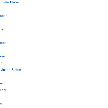
Justin Bieber
ieber
ber
ieber
eber
r
 Justin Bieber
er
ieber
er