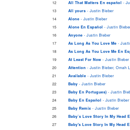
12
All That Matters En español
- Ju
13
All yours
- Justin Bieber
14
Alone
- Justin Bieber
15
Alone En Español
- Justin Biebe
16
Anyone
- Justin Bieber
17
As Long As You Love Me
- Justi
18
As Long As You Love Me En Es
19
At Least For Now
- Justin Bieber
20
Attention
- Justin Bieber, Omah 
21
Available
- Justin Bieber
22
Baby
- Justin Bieber
23
Baby En Portugues)
- Justin Bie
24
Baby En Español
- Justin Bieber
25
Baby Remix
- Justin Bieber
26
Baby`s Love Story In My Head
27
Baby's Love Story In My Head 