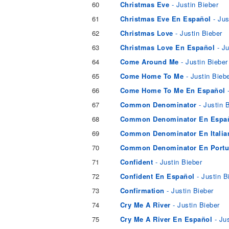
60
Christmas Eve
- Justin Bieber
61
Christmas Eve En Español
- Jus
62
Christmas Love
- Justin Bieber
63
Christmas Love En Español
- Ju
64
Come Around Me
- Justin Bieber
65
Come Home To Me
- Justin Bieb
66
Come Home To Me En Español
67
Common Denominator
- Justin 
68
Common Denominator En Espa
69
Common Denominator En Itali
70
Common Denominator En Port
71
Confident
- Justin Bieber
72
Confident En Español
- Justin B
73
Confirmation
- Justin Bieber
74
Cry Me A River
- Justin Bieber
75
Cry Me A River En Español
- Jus