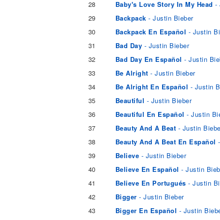
28
Baby's Love Story In My Head
- 
29
Backpack
- Justin Bieber
30
Backpack En Español
- Justin B
31
Bad Day
- Justin Bieber
32
Bad Day En Español
- Justin Bie
33
Be Alright
- Justin Bieber
34
Be Alright En Español
- Justin B
35
Beautiful
- Justin Bieber
36
Beautiful En Español
- Justin Bi
37
Beauty And A Beat
- Justin Biebe
38
Beauty And A Beat En Español
-
39
Believe
- Justin Bieber
40
Believe En Español
- Justin Bieb
41
Believe En Portugués
- Justin B
42
Bigger
- Justin Bieber
43
Bigger En Español
- Justin Bieb