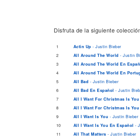
Noticias
Disfruta de la siguiente colecció
1
Actin Up
- Justin Bieber
2
All Around The World
- Justin B
3
All Around The World En Españ
4
All Around The World En Portu
5
All Bad
- Justin Bieber
6
All Bad En Español
- Justin Bieb
7
All I Want For Christmas Is You
8
All I Want For Christmas Is Yo
9
All I Want Is You
- Justin Bieber
10
All I Want Is You En Español
- J
11
All That Matters
- Justin Bieber