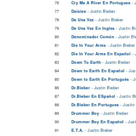
76
Cry Me A River En Portugues
- 
77
Daisies
- Justin Bieber
78
De Una Vez
- Justin Bieber
79
De Una Vez En Ingles
- Justin B
80
Denominador Común
- Justin Bi
81
Die In Your Arms
- Justin Bieber
82
Die In Your Arms En Español
- 
83
Down To Earth
- Justin Bieber
84
Down to Earth En Español
- Jus
85
Down to Earth En Portugués
- J
86
Dr.Bieber
- Justin Bieber
87
Dr.Bieber En ESpañol
- Justin B
88
Dr.Bieber En Portugues
- Justin
89
Drummer Boy
- Justin Bieber
90
Drummer Boy En Español
- Just
91
E.T.A.
- Justin Bieber