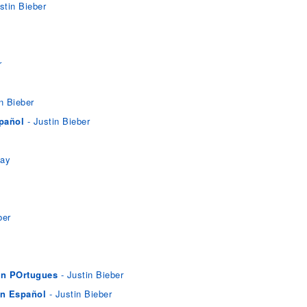
stin Bieber
r
n Bieber
pañol
- Justin Bieber
Lay
ber
 En POrtugues
- Justin Bieber
En Español
- Justin Bieber