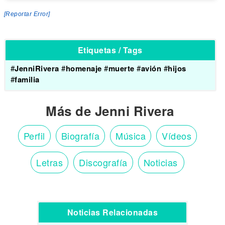
[Reportar Error]
Etiquetas / Tags
#
JenniRivera
#
homenaje
#
muerte
#
avión
#
hijos
#
familia
Más de Jenni Rivera
Perfil
Biografía
Música
Vídeos
Letras
Discografía
Noticias
Noticias Relacionadas