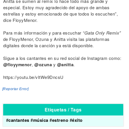
Anitta se sumen al remix lo hace todo más grande y
especial. Estoy muy agradecido del apoyo de ambas
estrellas y estoy emocionado de que todos lo escuchen”,
dice FloyyMenor.
Para más información y para escuchar
“Gata Only Remix”
de FloyyMenor, Ozuna y Anitta visita las plataformas
digitales donde la canción ya está disponible.
Sigue a los cantantes en su red social de Instagram como:
@floyymenor
,
@ozuna
y
@anitta
.
https://youtu.be/vItWe9DncsU
[Reportar Error]
Etiquetas / Tags
#
cantantes
#
música
#
estreno
#
éxito