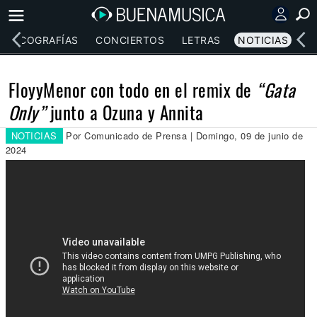
DISCOGRAFÍAS
CONCIERTOS
LETRAS
NOTICIAS
FloyyMenor con todo en el remix de
“Gata
Only”
junto a Ozuna y Annita
NOTICIAS
Por Comunicado de Prensa | Domingo, 09 de junio de
2024