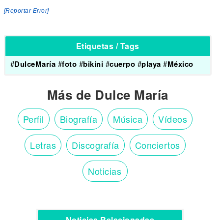
[Reportar Error]
Etiquetas / Tags
#
DulceMaría
#
foto
#
bikini
#
cuerpo
#
playa
#
México
Más de Dulce María
Perfil
Biografía
Música
Vídeos
Letras
Discografía
Conciertos
Noticias
Noticias Relacionadas