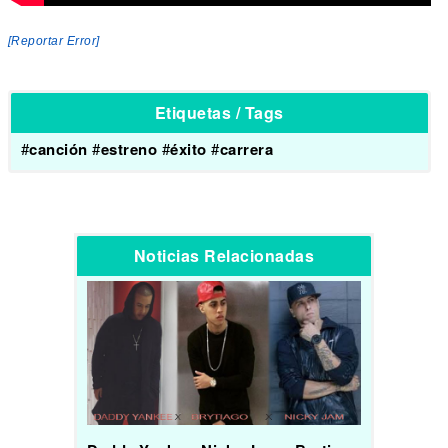
[Reportar Error]
Etiquetas / Tags
#
canción
#
estreno
#
éxito
#
carrera
Noticias Relacionadas